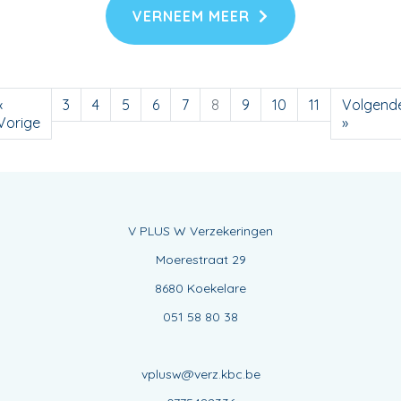
VERNEEM MEER
«
3
4
5
6
7
8
9
10
11
Volgend
Vorige
»
V PLUS W Verzekeringen
Moerestraat 29
8680 Koekelare
051 58 80 38
vplusw@verz.kbc.be