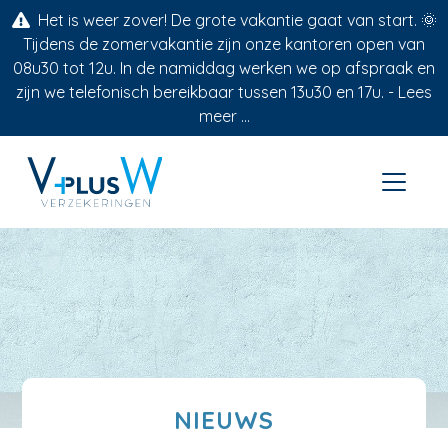
Het is weer zover! De grote vakantie gaat van start. 🌞
Tijdens de zomervakantie zijn onze kantoren open van
08u30 tot 12u. In de namiddag werken we op afspraak en
zijn we telefonisch bereikbaar tussen 13u30 en 17u. -
Lees
meer ...
NIEUWS