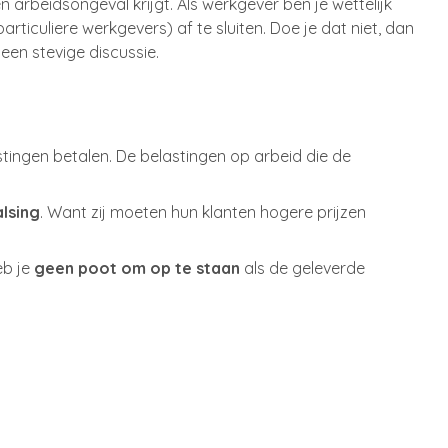
 arbeidsongeval krijgt. Als werkgever ben je wettelijk
articuliere werkgevers) af te sluiten. Doe je dat niet, dan
en stevige discussie.
ingen betalen. De belastingen op arbeid die de
lsing
. Want zij moeten hun klanten hogere prijzen
eb je
geen poot om op te staan
als de geleverde