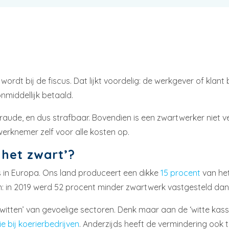
wordt bij de fiscus. Dat lijkt voordelig: de werkgever of klan
nmiddellijk betaald.
e fraude, en dus strafbaar. Bovendien is een zwartwerker niet
erknemer zelf voor alle kosten op.
 het zwart’?
s in Europa. Ons land produceert een dikke
15 procent
van het
n: in 2019 werd 52 procent minder zwartwerk vastgesteld dan 
rwitten’ van gevoelige sectoren. Denk maar aan de ‘witte kas
e bij koerierbedrijven
. Anderzijds heeft de vermindering ook 