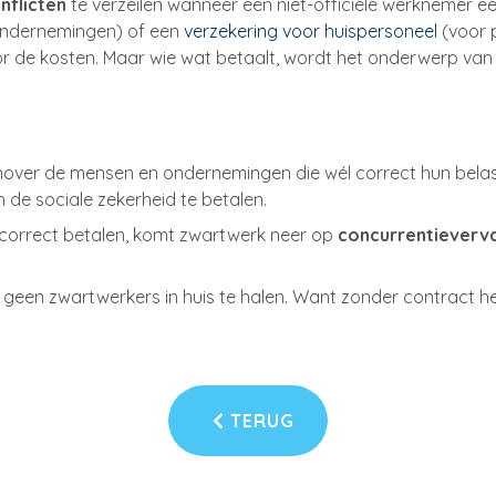
onflicten
te verzeilen wanneer een niet-officiële werknemer een
ndernemingen) of een
verzekering voor huispersoneel
(voor p
 de kosten. Maar wie wat betaalt, wordt het onderwerp van e
over de mensen en ondernemingen die wél correct hun belast
 de sociale zekerheid te betalen.
correct betalen, komt zwartwerk neer op
concurrentieverva
 geen zwartwerkers in huis te halen. Want zonder contract h
TERUG