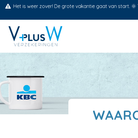
Het is weer zover! De grote vakantie gaat van start. 
WAARO