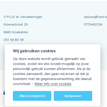
V PLUS W Verzekeringen
vplusw@verz.k
Moerestraat 29
0775482336
8680 Koekelare
051 58 80 38
Wij gebruiken cookies
Op deze website wordt gebruik gemaakt van
cookies, zodat we site zoveel mogelijk op jouw
persoonlijk gebruik kunnen afstemmen. Als je de
cookies aanvaardt, dan gaan wij ervan uit dat je
toestemt met de gegevensverwerking die daaruit
Verbonden Agent, 0775482336
voortvloeit. -
Meer info over cookies
van KBC Verzekeringen nv
Professor Roger Van Overstraetenplein 2
3000 Leuven - Belgie
Alles accepteren
Aanpassen
BTW BE 0403.552.563 - RPR Leuven