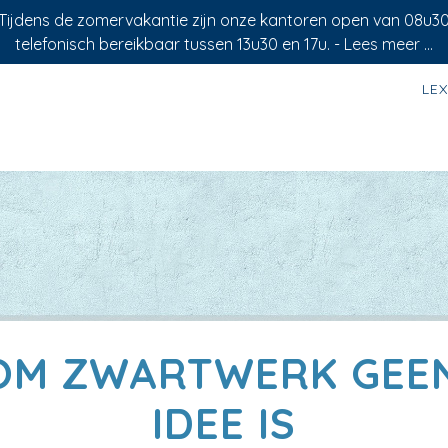
 Tijdens de zomervakantie zijn onze kantoren open van 08u3
telefonisch bereikbaar tussen 13u30 en 17u. -
Lees meer ...
LE
M ZWARTWERK GEE
IDEE IS