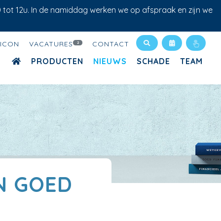
0 tot 12u. In de namiddag werken we op afspraak en zijn we
XICON
VACATURES
CONTACT
2
PRODUCTEN
NIEUWS
SCHADE
TEAM
N GOED