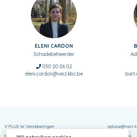
ELENI CARDON
Schadebeheerder
Ad
050 20 06 02
eleni.cardon@verz.kbc.be
bart
V PLUS W Verzekeringen
vplusw@verz.k
Moerestraat 29
0775482336