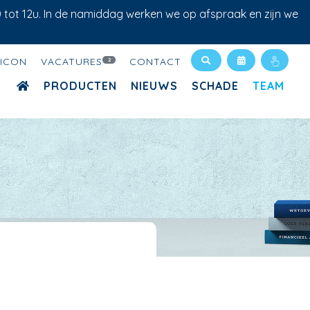
0 tot 12u. In de namiddag werken we op afspraak en zijn we
XICON
VACATURES
CONTACT
2
PRODUCTEN
NIEUWS
SCHADE
TEAM