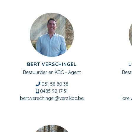
BERT VERSCHINGEL
L
Bestuurder en KBC - Agent
Best
051 58 80 38
0485 92 17 31
bert.verschingel@verz.kbc.be
lore