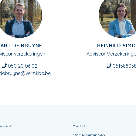
BART DE BRUYNE
REINHILD SIM
viseur verzekeringen
Adviseur Verzekeringe
050 20 06 02
05158803
.debruyne@verz.kbc.be
bc.be
Home
Ondernemingen