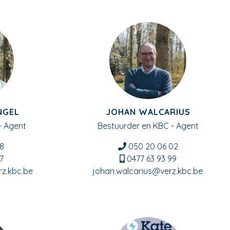
NGEL
JOHAN WALCARIUS
- Agent
Bestuurder en KBC - Agent
8
050 20 06 02
7
0477 63 93 99
z.kbc.be
johan.walcarius@verz.kbc.be