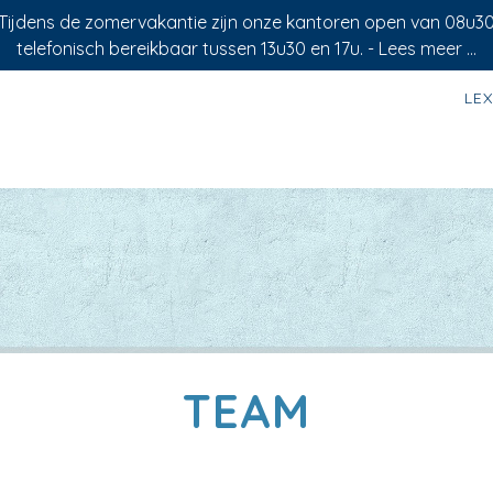
 Tijdens de zomervakantie zijn onze kantoren open van 08u3
telefonisch bereikbaar tussen 13u30 en 17u. -
Lees meer ...
LE
TEAM