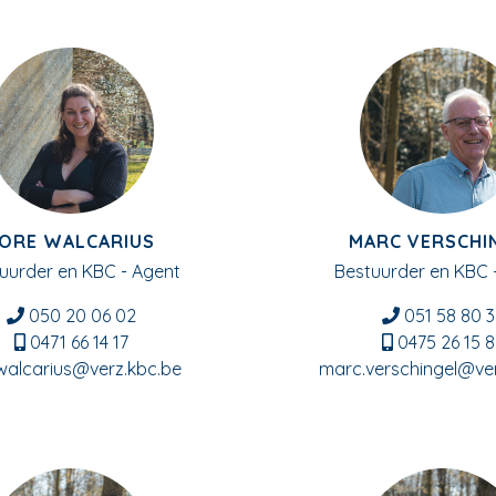
ORE WALCARIUS
MARC VERSCHI
uurder en KBC - Agent
Bestuurder en KBC 
050 20 06 02
051 58 80 3
0471 66 14 17
0475 26 15 8
.walcarius@verz.kbc.be
marc.verschingel@ver