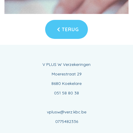
TERUG
V PLUS W Verzekeringen
Moerestraat 29
8680 Koekelare
051 58 80 38
vplusw@verz.kbc.be
0775482336