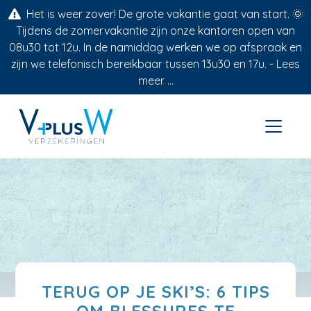
Het is weer zover! De grote vakantie gaat van start. 🌞
Tijdens de zomervakantie zijn onze kantoren open van
08u30 tot 12u. In de namiddag werken we op afspraak en
zijn we telefonisch bereikbaar tussen 13u30 en 17u. -
Lees
meer ...
TERUG OP JE SKI’S: 6 TIPS