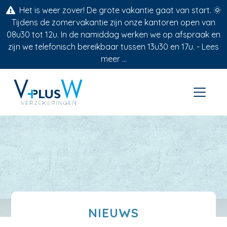
Het is weer zover! De grote vakantie gaat van start. 🌞
Tijdens de zomervakantie zijn onze kantoren open van
08u30 tot 12u. In de namiddag werken we op afspraak en
zijn we telefonisch bereikbaar tussen 13u30 en 17u. -
Lees
meer ...
NIEUWS