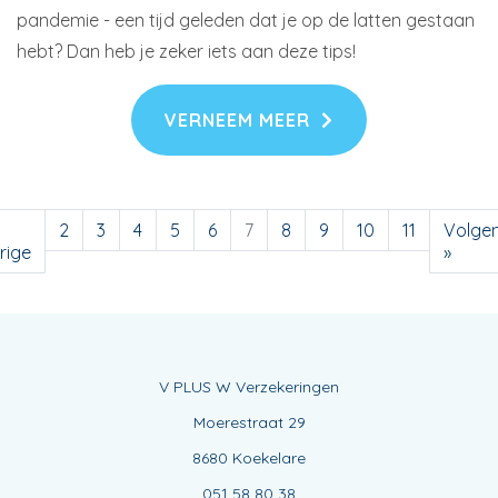
pandemie - een tijd geleden dat je op de latten gestaan
hebt? Dan heb je zeker iets aan deze tips!
VERNEEM MEER
2
3
4
5
6
7
8
9
10
11
Volge
rige
»
V PLUS W Verzekeringen
Moerestraat 29
8680 Koekelare
051 58 80 38