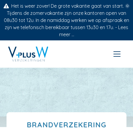
Het is weer zover! De grote vakantie gaat van start. 🌞
Tijdens de zomervakantie zijn onze kantoren open van
08u30 tot 12u. In de namiddag werken we op afspraak en
zijn we telefonisch bereikbaar tussen 13u30 en 17u. -
Lees
meer ...
BRANDVERZEKERING