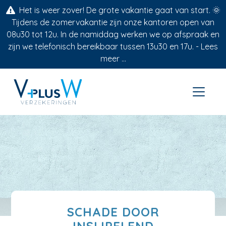
Het is weer zover! De grote vakantie gaat van start. 🌞
Tijdens de zomervakantie zijn onze kantoren open van
08u30 tot 12u. In de namiddag werken we op afspraak en
zijn we telefonisch bereikbaar tussen 13u30 en 17u. -
Lees
meer ...
SCHADE DOOR