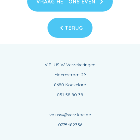
VRAAG HET ONS EVEN
TERUG
V PLUS W Verzekeringen
Moerestraat 29
8680 Koekelare
051 58 80 38
vplusw@verz.kbc.be
0775482336