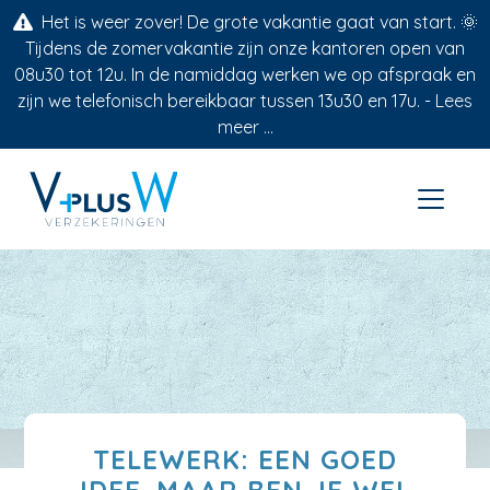
Het is weer zover! De grote vakantie gaat van start. 🌞
Tijdens de zomervakantie zijn onze kantoren open van
08u30 tot 12u. In de namiddag werken we op afspraak en
zijn we telefonisch bereikbaar tussen 13u30 en 17u. -
Lees
meer ...
TELEWERK: EEN GOED