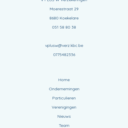
Moerestraat 29
8680 Koekelare
051 58 80 38
vplusw@verz.kbc.be
0775482336
Home
Ondernemingen
Particulieren
Verenigingen
Nieuws
Team