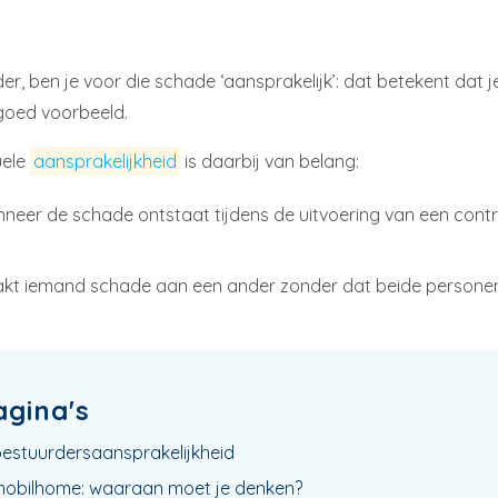
r, ben je voor die schade ‘aansprakelijk’: dat betekent dat j
 goed voorbeeld.
uele
aansprakelijkheid
is daarbij van belang:
neer de schade ontstaat tijdens de uitvoering van een cont
kt iemand schade aan een ander zonder dat beide personen
agina's
bestuurdersaansprakelijkheid
mobilhome: waaraan moet je denken?