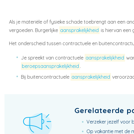
Als je materiële of fysieke schade toebrengt aan een ande
vergoeden. Burgerlijke
aansprakelijkheid
is hiervan een
Het onderscheid tussen contractuele en buitencontract
Je spreekt van contractuele
aansprakelijkheid
wan
beroepsaansprakelijkheid
.
Bij buitencontractuele
aansprakelijkheid
veroorzaa
Gerelateerde p
Verzeker jezelf voor 
Op vakantie met de 