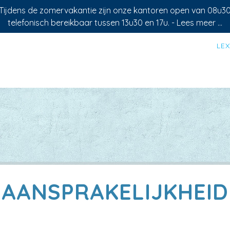
 Tijdens de zomervakantie zijn onze kantoren open van 08u3
telefonisch bereikbaar tussen 13u30 en 17u. -
Lees meer ...
LE
AANSPRAKELIJKHEID