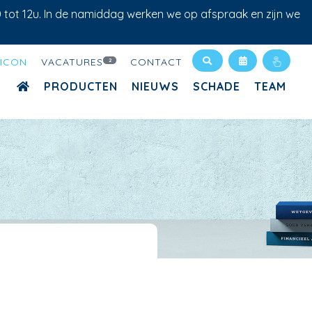
0 tot 12u. In de namiddag werken we op afspraak en zijn we
XICON
VACATURES
CONTACT
2
PRODUCTEN
NIEUWS
SCHADE
TEAM