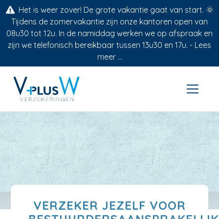
Het is weer zover! De grote vakantie gaat van start. 🌞
Tijdens de zomervakantie zijn onze kantoren open van
08u30 tot 12u. In de namiddag werken we op afspraak en
zijn we telefonisch bereikbaar tussen 13u30 en 17u. -
Lees
meer ...
VERZEKER JEZELF VOOR