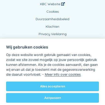
KBC Website
Cookies
Duurzaamheidsbeleid
Klachten
Privacy Verklaring
Wij gebruiken cookies
Op deze website wordt gebruik gemaakt van cookies,
zodat we site zoveel mogelijk op jouw persoonlijk gebruik
kunnen afstemmen. Als je de cookies aanvaardt, dan gaan
wij ervan uit dat je toestemt met de gegevensverwerking
Verbonden Agent, 0775482336
die daaruit voortvloeit. -
Meer info over cookies
van KBC Verzekeringen nv
Professor Roger Van Overstraetenplein 2
3000 Leuven - Belgie
Alles accepteren
BTW BE 0403.552.563 - RPR Leuven
Powered by
KBC-Agent
(
versie 3.21.0
)
Bene.be
© 2026 alle rechten voorbehouden
Aanpassen