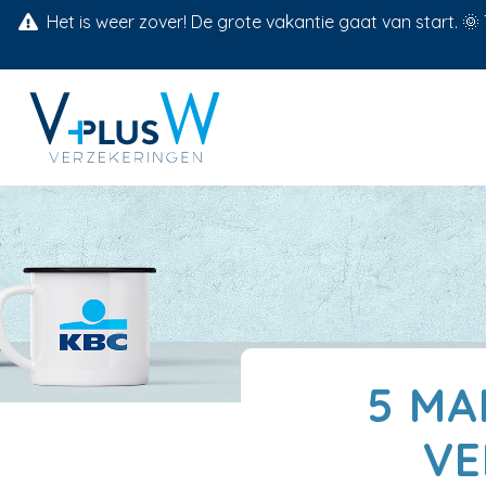
Het is weer zover! De grote vakantie gaat van start. 
5 MA
VE