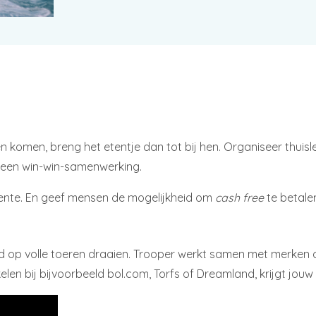
en komen, breng het etentje dan tot bij hen. Organiseer thuis
or een win-win-samenwerking.
eente. En geef mensen de mogelijkheid om
cash free
te betale
 tijd op volle toeren draaien. Trooper werkt samen met merke
len bij bijvoorbeeld bol.com, Torfs of Dreamland, krijgt jouw