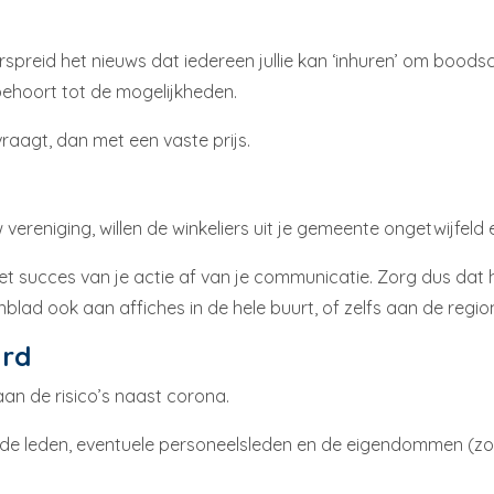
spreid het nieuws dat iedereen jullie kan ‘inhuren’ om boodsc
 behoort tot de mogelijkheden.
vraagt, dan met een vaste prijs.
 vereniging, willen de winkeliers uit je gemeente ongetwijfeld 
et succes van je actie af van je communicatie. Zorg dus dat 
nblad ook aan affiches in de hele buurt, of zelfs aan de regio
erd
aan de risico’s naast corona.
al de leden, eventuele personeelsleden en de eigendommen (z