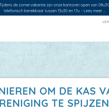
 Tijdens de zomervakantie zijn onze kantoren open van 08u3
telefonisch bereikbaar tussen 13u30 en 17u. -
Lees meer ...
LE
NIEREN OM DE KAS V
RENIGING TE SPIJZEN