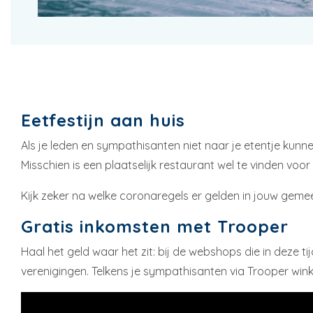
Eetfestijn aan huis
Als je leden en sympathisanten niet naar je etentje kunn
Misschien is een plaatselijk restaurant wel te vinden vo
Kijk zeker na welke coronaregels er gelden in jouw gem
Gratis inkomsten met Trooper
Haal het geld waar het zit: bij de webshops die in deze
verenigingen. Telkens je sympathisanten via Trooper winke