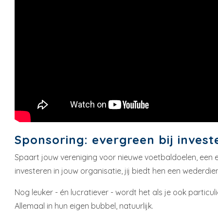
Sponsoring: evergreen bij invest
Spaart jouw vereniging voor nieuwe voetbaldoelen, een eig
investeren in jouw organisatie, jij biedt hen een wederdie
Nog leuker - én lucratiever - wordt het als je ook particu
Allemaal in hun eigen bubbel, natuurlijk.