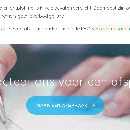
 en ontploffing’ is in vele gevallen verplicht. Daarnaast zijn 
elnemers geen overbodige luxe.
ice to have
als je het budget hebt? Je KBC
verzekeringsagen
cteer ons voor een af
MAAK EEN AFSPRAAK