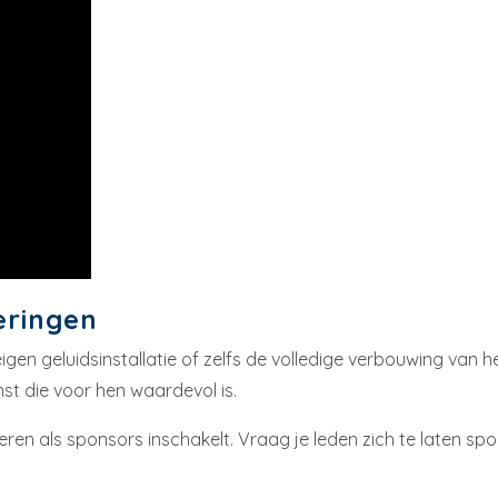
eringen
en geluidsinstallatie of zelfs de volledige verbouwing van he
nst die voor hen waardevol is.
lieren als sponsors inschakelt. Vraag je leden zich te laten s