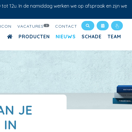
0 tot 12u. In de namiddag werken we op afspraak en zijn we
XICON
VACATURES
CONTACT
2
PRODUCTEN
NIEUWS
SCHADE
TEAM
AN JE
 IN