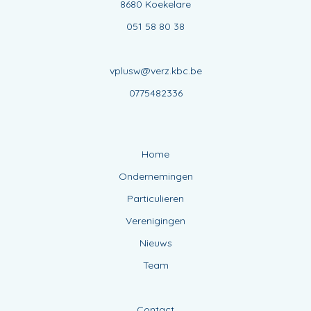
8680 Koekelare
051 58 80 38
vplusw@verz.kbc.be
0775482336
Home
Ondernemingen
Particulieren
Verenigingen
Nieuws
Team
Contact