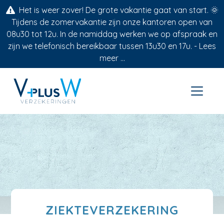
Het is weer zover! De grote vakantie gaat van start. 🌞
Tijdens de zomervakantie zijn onze kantoren open van
08u30 tot 12u. In de namiddag werken we op afspraak en
zijn we telefonisch bereikbaar tussen 13u30 en 17u. -
Lees
meer ...
ZIEKTEVERZEKERING