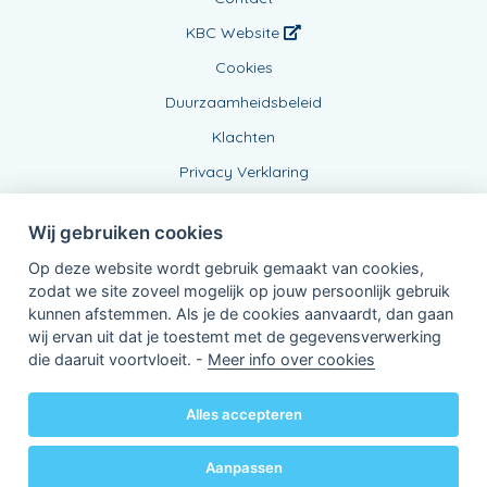
KBC Website
Cookies
Duurzaamheidsbeleid
Klachten
Privacy Verklaring
Wij gebruiken cookies
Op deze website wordt gebruik gemaakt van cookies,
zodat we site zoveel mogelijk op jouw persoonlijk gebruik
kunnen afstemmen. Als je de cookies aanvaardt, dan gaan
wij ervan uit dat je toestemt met de gegevensverwerking
Verbonden Agent, 0775482336
die daaruit voortvloeit. -
Meer info over cookies
van KBC Verzekeringen nv
Professor Roger Van Overstraetenplein 2
3000 Leuven - Belgie
Alles accepteren
BTW BE 0403.552.563 - RPR Leuven
Powered by
KBC-Agent
(
versie 3.21.0
)
Bene.be
© 2026 alle rechten voorbehouden
Aanpassen