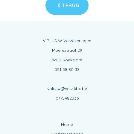
TERUG
V PLUS W Verzekeringen
Moerestraat 29
8680 Koekelare
051 58 80 38
vplusw@verz.kbc.be
0775482336
Home