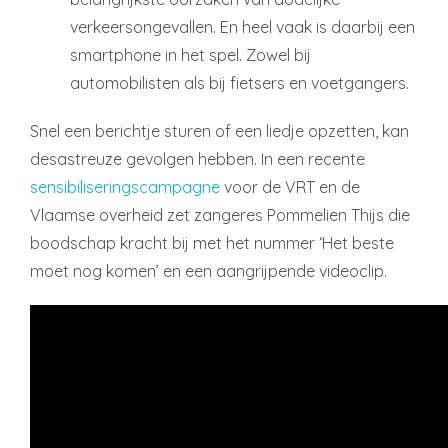
verkeersongevallen. En heel vaak is daarbij een
smartphone in het spel. Zowel bij
automobilisten als bij fietsers en voetgangers.
Snel een berichtje sturen of een liedje opzetten, kan
desastreuze gevolgen hebben. In een recente
sensibiliseringscampagne
voor de VRT en de
Vlaamse overheid zet zangeres Pommelien Thijs die
boodschap kracht bij met het nummer ‘Het beste
moet nog komen’ en een aangrijpende videoclip.