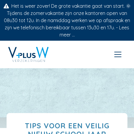
Het is weer zover! De grote vakantie gaat van start. 🌞
Tijdens de zomervakantie zijn onze kantoren open van
08u30 tot 12u. In de namiddag werken we op afspraak en
zijn we telefonisch bereikbaar tussen 13u30 en 17u. -
Lees
meer ...
TIPS VOOR EEN VEILIG