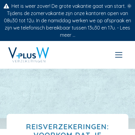
Het is weer zover! De grote vakantie gaat van start. 🌞
Tijdens de zomervakantie zijn onze kantoren open van
08u30 tot 12u. In de namiddag werken we op afspraak en
zijn we telefonisch bereikbaar tussen 13u30 en 17u. -
Lees
meer ...
REISVERZEKERINGEN: