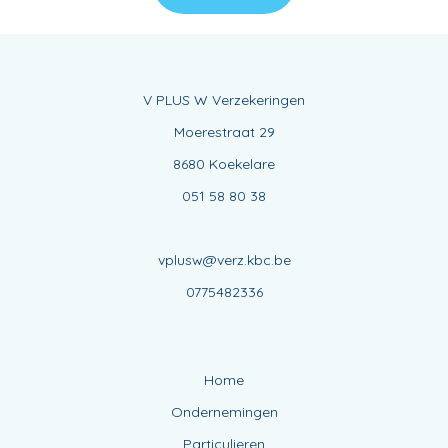
V PLUS W Verzekeringen
Moerestraat 29
8680 Koekelare
051 58 80 38
vplusw@verz.kbc.be
0775482336
Home
Ondernemingen
Particulieren