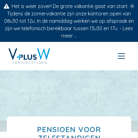
Het is weer zover! De grote vakantie gaat van start. 🌞
Tijdens de zomervakantie zijn onze kantoren open van
08u30 tot 12u. In de namiddag werken we op afspraak en
zijn we telefonisch bereikbaar tussen 13u30 en 17u. -
Lees
meer ...
PENSIOEN VOOR