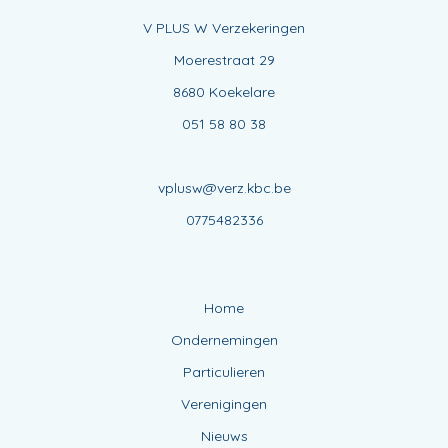
V PLUS W Verzekeringen
Moerestraat 29
8680 Koekelare
051 58 80 38
vplusw@verz.kbc.be
0775482336
Home
Ondernemingen
Particulieren
Verenigingen
Nieuws