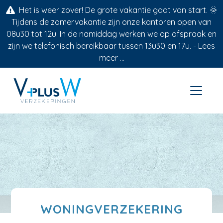
Het is weer zover! De grote vakantie gaat van start. 🌞
Tijdens de zomervakantie zijn onze kantoren open van
08u30 tot 12u. In de namiddag werken we op afspraak en
zijn we telefonisch bereikbaar tussen 13u30 en 17u. -
Lees
meer ...
WONINGVERZEKERING