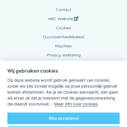
Contact
KBC Website
Cookies
Duurzaamheidsbeleid
Klachten
Privacy Verklaring
Wij gebruiken cookies
Op deze website wordt gebruik gemaakt van cookies,
zodat we site zoveel mogelijk op jouw persoonlijk gebruik
kunnen afstemmen. Als je de cookies aanvaardt, dan gaan
wij ervan uit dat je toestemt met de gegevensverwerking
Verbonden Agent, 0775482336
die daaruit voortvloeit. -
Meer info over cookies
van KBC Verzekeringen nv
Professor Roger Van Overstraetenplein 2
3000 Leuven - Belgie
Alles accepteren
BTW BE 0403.552.563 - RPR Leuven
Powered by
KBC-Agent
(
versie 3.21.0
)