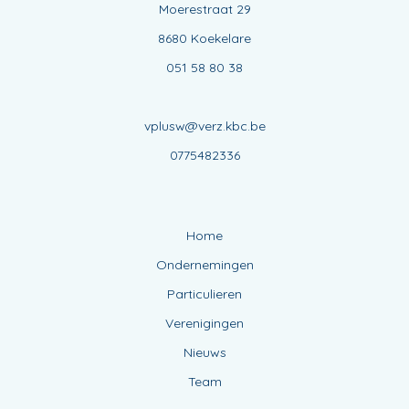
Moerestraat 29
8680 Koekelare
051 58 80 38
vplusw@verz.kbc.be
0775482336
Home
Ondernemingen
Particulieren
Verenigingen
Nieuws
Team