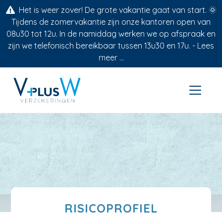
Het is weer zover! De grote vakantie gaat van start. 🌞
Tijdens de zomervakantie zijn onze kantoren open van
08u30 tot 12u. In de namiddag werken we op afspraak en
zijn we telefonisch bereikbaar tussen 13u30 en 17u. -
Lees
meer ...
RISICOPROFIEL