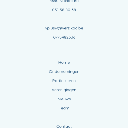
8680 Koekelare
051 58 80 38
vplusw@verz.kbc.be
0775482336
Home
Ondernemingen
Particulieren
Verenigingen
Nieuws
Team
Contact