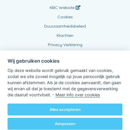
KBC Website
Cookies
Duurzaamheidsbeleid
Klachten
Privacy Verklaring
Wij gebruiken cookies
Op deze website wordt gebruik gemaakt van cookies,
zodat we site zoveel mogelijk op jouw persoonlijk gebruik
kunnen afstemmen. Als je de cookies aanvaardt, dan gaan
wij ervan uit dat je toestemt met de gegevensverwerking
Verbonden Agent, 0775482336
die daaruit voortvloeit. -
Meer info over cookies
van KBC Verzekeringen nv
Professor Roger Van Overstraetenplein 2
3000 Leuven - Belgie
Alles accepteren
BTW BE 0403.552.563 - RPR Leuven
Powered by
KBC-Agent
(
versie 3.21.0
)
Bene.be
© 2026 alle rechten voorbehouden
Aanpassen