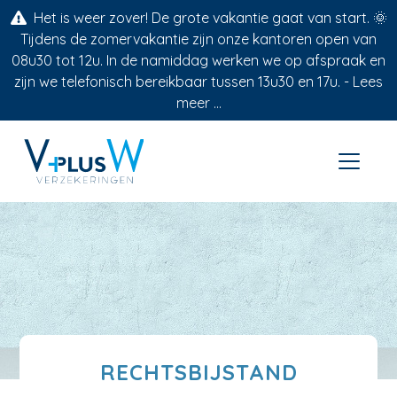
Het is weer zover! De grote vakantie gaat van start. 🌞
Tijdens de zomervakantie zijn onze kantoren open van
08u30 tot 12u. In de namiddag werken we op afspraak en
zijn we telefonisch bereikbaar tussen 13u30 en 17u. -
Lees
meer ...
RECHTSBIJSTAND