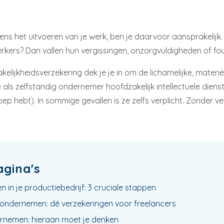
ns het uitvoeren van je werk, ben je daarvoor aansprakelijk. En
rkers? Dan vallen hun vergissingen, onzorgvuldigheden of f
ijkheidsverzekering dek je je in om de lichamelijke, materiële
als zelfstandig ondernemer hoofdzakelijk intellectuele dienste
 hebt). In sommige gevallen is ze zelfs verplicht. Zonder ver
agina's
in je productiebedrijf: 3 cruciale stappen
ig ondernemen: dé verzekeringen voor freelancers
rnemen: hieraan moet je denken