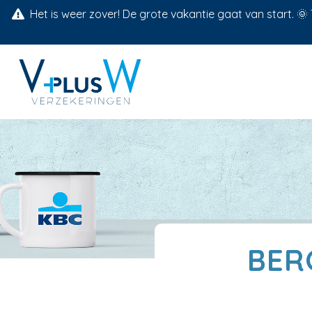
Het is weer zover! De grote vakantie gaat van start. 
BER