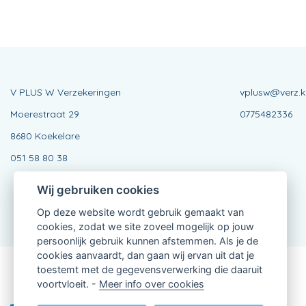
V PLUS W Verzekeringen
vplusw@verz.k
Moerestraat 29
0775482336
8680 Koekelare
051 58 80 38
Wij gebruiken cookies
Op deze website wordt gebruik gemaakt van
cookies, zodat we site zoveel mogelijk op jouw
persoonlijk gebruik kunnen afstemmen. Als je de
cookies aanvaardt, dan gaan wij ervan uit dat je
toestemt met de gegevensverwerking die daaruit
Verbonden Agent, 0775482336
voortvloeit. -
Meer info over cookies
van KBC Verzekeringen nv
Professor Roger Van Overstraetenplein 2