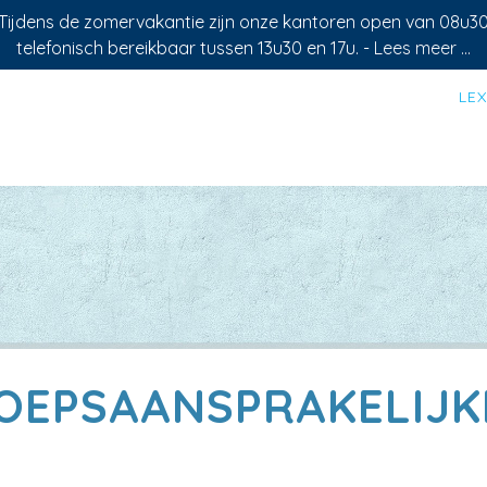
 Tijdens de zomervakantie zijn onze kantoren open van 08u3
telefonisch bereikbaar tussen 13u30 en 17u. -
Lees meer ...
LE
OEPSAANSPRAKELIJK