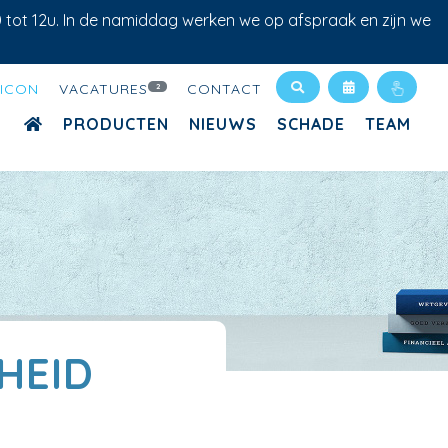
0 tot 12u. In de namiddag werken we op afspraak en zijn we
XICON
VACATURES
CONTACT
2
PRODUCTEN
NIEUWS
SCHADE
TEAM
HEID