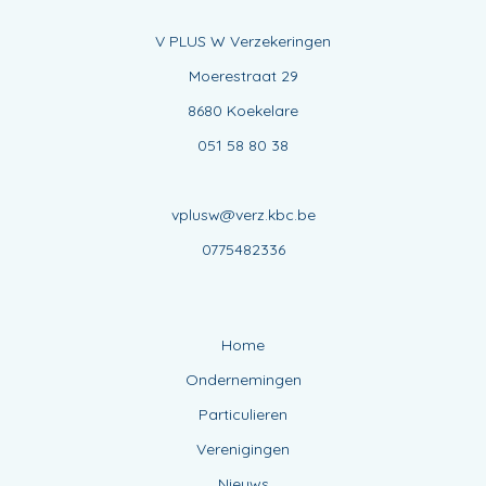
V PLUS W Verzekeringen
Moerestraat 29
8680 Koekelare
051 58 80 38
vplusw@verz.kbc.be
0775482336
Home
Ondernemingen
Particulieren
Verenigingen
Nieuws