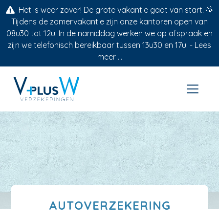
Het is weer zover! De grote vakantie gaat van start. 🌞
Tijdens de zomervakantie zijn onze kantoren open van
08u30 tot 12u. In de namiddag werken we op afspraak en
zijn we telefonisch bereikbaar tussen 13u30 en 17u. -
Lees
meer ...
AUTOVERZEKERING