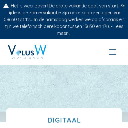
Het is weer zover! De grote vakantie gaat van start. 🌞
Tijdens de zomervakantie zijn onze kantoren open van
08u30 tot 12u. In de namiddag werken we op afspraak en
zijn we telefonisch bereikbaar tussen 13u30 en 17u. -
Lees
meer ...
DIGITAAL