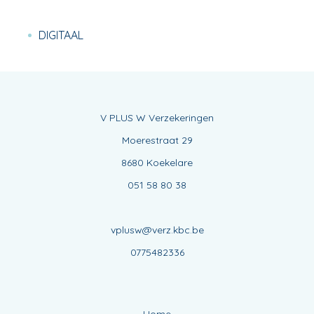
DIGITAAL
V PLUS W Verzekeringen
Moerestraat 29
8680 Koekelare
051 58 80 38
vplusw@verz.kbc.be
0775482336